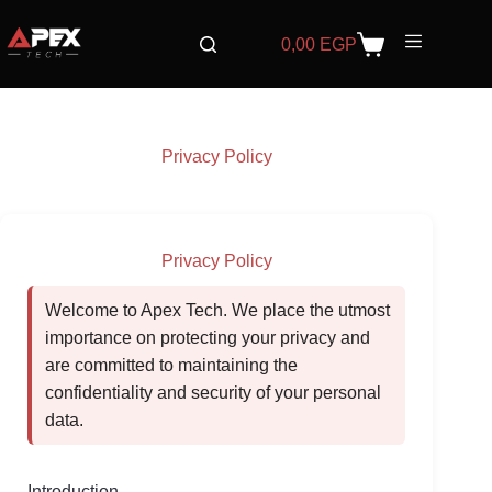
Skip
to
0,00
EGP
Shopping
content
cart
Privacy Policy
Privacy Policy
Welcome to Apex Tech. We place the utmost
importance on protecting your privacy and
are committed to maintaining the
confidentiality and security of your personal
data.
Introduction